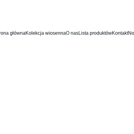
rona główna
Kolekcja wiosenna
O nas
Lista produktów
Kontakt
No