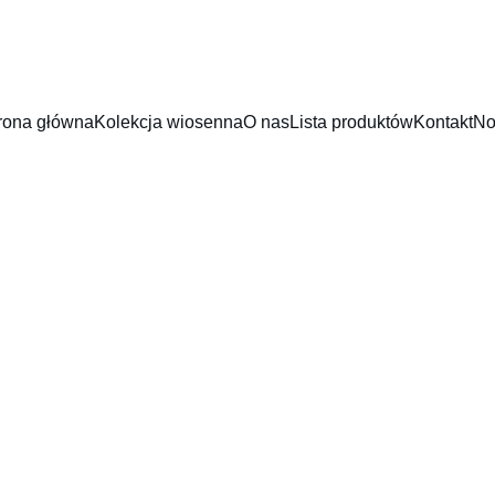
rona główna
Kolekcja wiosenna
O nas
Lista produktów
Kontakt
No