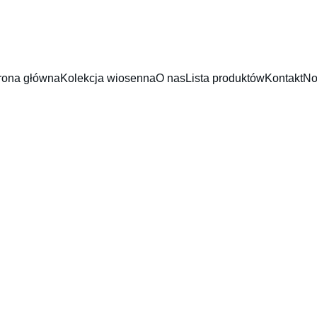
rona główna
Kolekcja wiosenna
O nas
Lista produktów
Kontakt
No